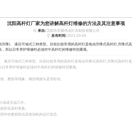
沈阳高杆灯厂家为您讲解高杆灯维修的方法及其注意事项
来自:
沈阳市宏耀伟业灯具制造有限公司
发布时间:
2021-03-09
手动升降)、 液压可倾式三种类型。目前比较常用的高杆灯是电动升降式高杆灯;升降
高，所以日常养护维修时必须对中高杆灯的维修特别重视。
降)、 液压可倾式三种类型。目前比较常用的高杆灯是电动升降式高杆灯;升降式高杆
以日常养护维修时必须对中高杆灯的维修特别重视。
锈蚀、磨损等现象，钢丝绳接头是否松动。
禁少油或无油工作。
或损坏应及时更换。
等部件的磨损情况及电动机的运行状态。