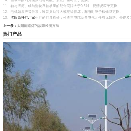
10、当轴承的内外圈滚动有点触、裂纹严重时应予更换。
11、轴与滚筒、轴与滑轮及轴承座的配合间隙大于0.5时，视情况应予更换。
12、电机如果声音异常，噪音振动过大或绝缘损坏，漏电时应予检修或更换。
13、
沈阳高杆灯厂家
生产的灯具检修：检查主电缆及各电气元件有无短路、外伤及
上一条：
太阳能路灯的故障检测方法
热门产品