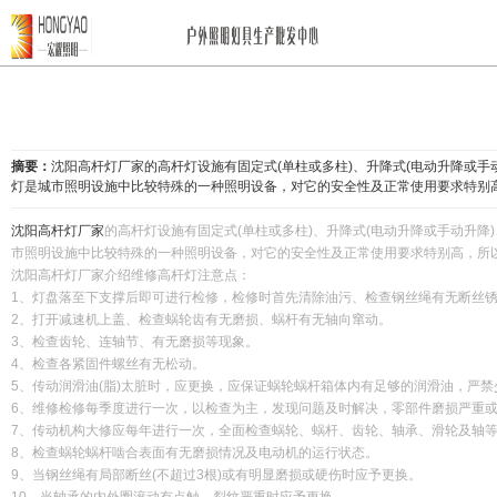
摘要：
沈阳高杆灯厂家的高杆灯设施有固定式(单柱或多柱)、升降式(电动升降或
灯是城市照明设施中比较特殊的一种照明设备，对它的安全性及正常使用要求特别
沈阳高杆灯厂家
的高杆灯设施有固定式(单柱或多柱)、升降式(电动升降或手动升
市照明设施中比较特殊的一种照明设备，对它的安全性及正常使用要求特别高，所
沈阳高杆灯厂家介绍维修高杆灯注意点：
1、灯盘落至下支撑后即可进行检修，检修时首先清除油污、检查钢丝绳有无断丝
2、打开减速机上盖、检查蜗轮齿有无磨损、蜗杆有无轴向窜动。
3、检查齿轮、连轴节、有无磨损等现象。
4、检查各紧固件螺丝有无松动。
5、传动润滑油(脂)太脏时，应更换，应保证蜗轮蜗杆箱体内有足够的润滑油，严
6、维修检修每季度进行一次，以检查为主，发现问题及时解决，零部件磨损严重
7、传动机构大修应每年进行一次，全面检查蜗轮、蜗杆、齿轮、轴承、滑轮及轴
8、检查蜗轮蜗杆啮合表面有无磨损情况及电动机的运行状态。
9、当钢丝绳有局部断丝(不超过3根)或有明显磨损或硬伤时应予更换。